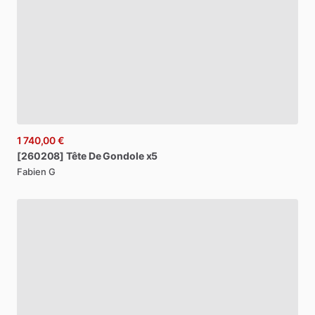
1 740,00 €
[260208]
Tête
De
Gondole
x5
Fabien G