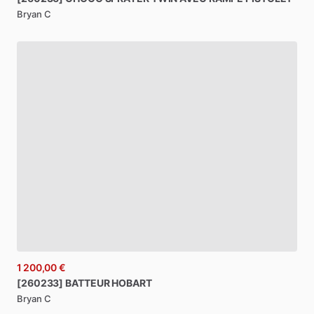
Bryan C
1 200,00 €
[260233]
BATTEUR
HOBART
Bryan C