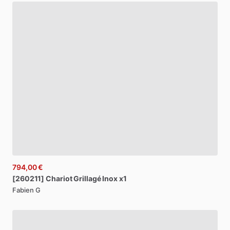
794,00 €
[260211]
Chariot
Grillagé
Inox
x1
Fabien G