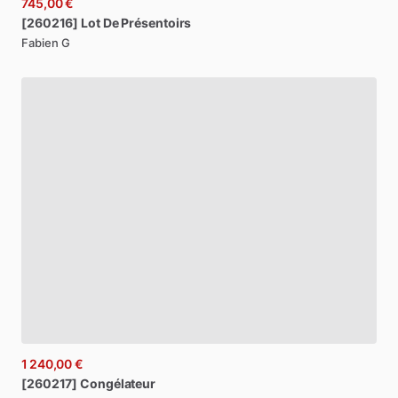
745,00 €
[260216]
Lot
De
Présentoirs
Fabien G
1 240,00 €
[260217]
Congélateur