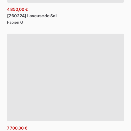
4 850,00 €
[260224]
Laveuse
de
Sol
Fabien G
7 700,00 €