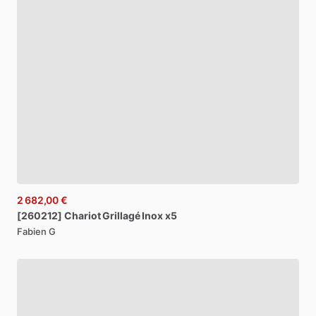
2 682,00 €
[260212]
Chariot
Grillagé
Inox
x5
Fabien G