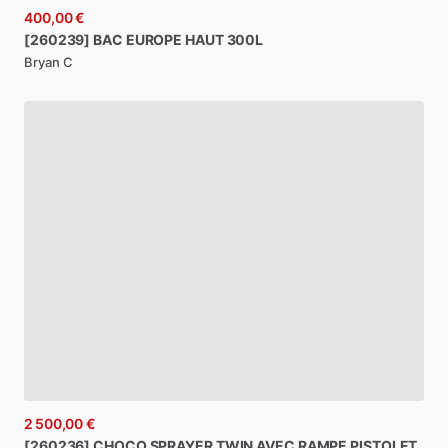
400,00 €
[260239]
BAC
EUROPE
HAUT
300L
Bryan C
2 500,00 €
[260236]
CHOCO
SPRAYER
TWIN
AVEC
RAMPE
PISTOLET