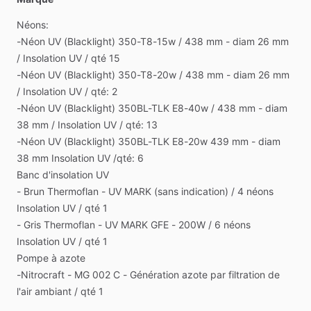
Néons:
-Néon
UV
(Blacklight)
350-T8-15w
​/​
438
mm
-
diam
26
mm
/​
Insolation
UV
​/​
qté
15
-Néon
UV
(Blacklight)
350-T8-20w
​/​
438
mm
-
diam
26
mm
/​
Insolation
UV
​/​
qté:
2
-Néon
UV
(Blacklight)
350BL-TLK
E8-40w
​/​
438
mm
-
diam
38
mm
​/​
Insolation
UV
​/​
qté:
13
-Néon
UV
(Blacklight)
350BL-TLK
E8-20w
439
mm
-
diam
38
mm
Insolation
UV
​/​
qté:
6
Banc
d'insolation
UV
-
Brun
Thermoflan
-
UV
MARK
(sans
indication)
​/​
4
néons
Insolation
UV
​/​
qté
1
-
Gris
Thermoflan
-
UV
MARK
GFE
-
200W
​/​
6
néons
Insolation
UV
​/​
qté
1
Pompe
à
azote
-Nitrocraft
-
MG
002
C
-
Génération
azote
par
filtration
de
l'air
ambiant
​/​
qté
1