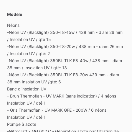
Modèle
Néons:
-Néon
UV
(Blacklight)
350-T8-15w
​/​
438
mm
-
diam
26
mm
/​
Insolation
UV
​/​
qté
15
-Néon
UV
(Blacklight)
350-T8-20w
​/​
438
mm
-
diam
26
mm
/​
Insolation
UV
​/​
qté:
2
-Néon
UV
(Blacklight)
350BL-TLK
E8-40w
​/​
438
mm
-
diam
38
mm
​/​
Insolation
UV
​/​
qté:
13
-Néon
UV
(Blacklight)
350BL-TLK
E8-20w
439
mm
-
diam
38
mm
Insolation
UV
​/​
qté:
6
Banc
d'insolation
UV
-
Brun
Thermoflan
-
UV
MARK
(sans
indication)
​/​
4
néons
Insolation
UV
​/​
qté
1
-
Gris
Thermoflan
-
UV
MARK
GFE
-
200W
​/​
6
néons
Insolation
UV
​/​
qté
1
Pompe
à
azote
-Nitrocraft
-
MG
002
C
-
Génération
azote
par
filtration
de