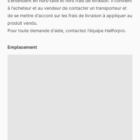
s'entendent
en
hors-taxe
et
hors
frais
de
livraison.
Il
convient
à
l'acheteur
et
au
vendeur
de
contacter
un
transporteur
et
de
se
mettre
d'accord
sur
les
frais
de
livraison
à
appliquer
au
produit
vendu.
Pour
toute
demande
d'aide,
contactez
l'équipe
Hallforpro.
Emplacement