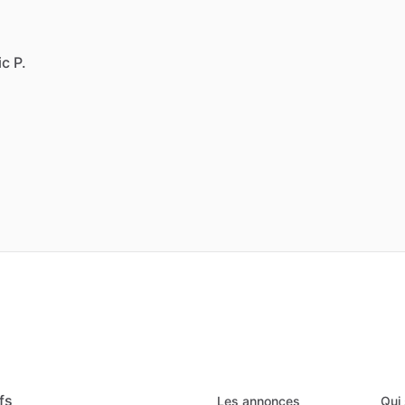
ic P.
fs
Les annonces
Qui