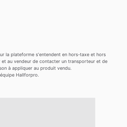
ur
la
plateforme
s'entendent
en
hors-taxe
et
hors
r
et
au
vendeur
de
contacter
un
transporteur
et
de
ison
à
appliquer
au
produit
vendu.
'équipe
Hallforpro.