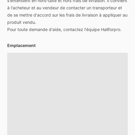
s'entendent
en
hors-taxe
et
hors
frais
de
livraison.
Il
convient
à
l'acheteur
et
au
vendeur
de
contacter
un
transporteur
et
de
se
mettre
d'accord
sur
les
frais
de
livraison
à
appliquer
au
produit
vendu.
Pour
toute
demande
d'aide,
contactez
l'équipe
Hallforpro.
Emplacement