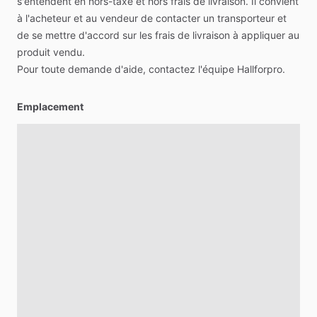
s'entendent
en
hors-taxe
et
hors
frais
de
livraison.
Il
convient
à
l'acheteur
et
au
vendeur
de
contacter
un
transporteur
et
de
se
mettre
d'accord
sur
les
frais
de
livraison
à
appliquer
au
produit
vendu.
Pour
toute
demande
d'aide,
contactez
l'équipe
Hallforpro.
Emplacement