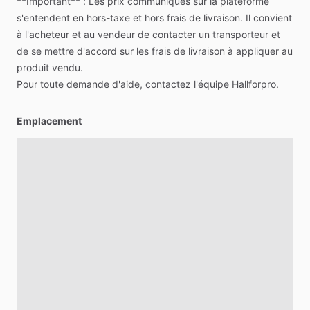
**Important**
:
Les
prix
communiqués
sur
la
plateforme
s'entendent
en
hors-taxe
et
hors
frais
de
livraison.
Il
convient
à
l'acheteur
et
au
vendeur
de
contacter
un
transporteur
et
de
se
mettre
d'accord
sur
les
frais
de
livraison
à
appliquer
au
produit
vendu.
Pour
toute
demande
d'aide,
contactez
l'équipe
Hallforpro.
Emplacement