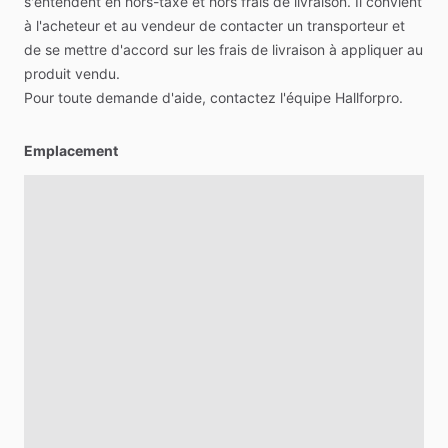
s'entendent
en
hors-taxe
et
hors
frais
de
livraison.
Il
convient
à
l'acheteur
et
au
vendeur
de
contacter
un
transporteur
et
de
se
mettre
d'accord
sur
les
frais
de
livraison
à
appliquer
au
produit
vendu.
Pour
toute
demande
d'aide,
contactez
l'équipe
Hallforpro.
Emplacement