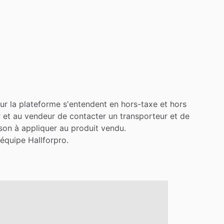
ur
la
plateforme
s'entendent
en
hors-taxe
et
hors
r
et
au
vendeur
de
contacter
un
transporteur
et
de
ison
à
appliquer
au
produit
vendu.
'équipe
Hallforpro.