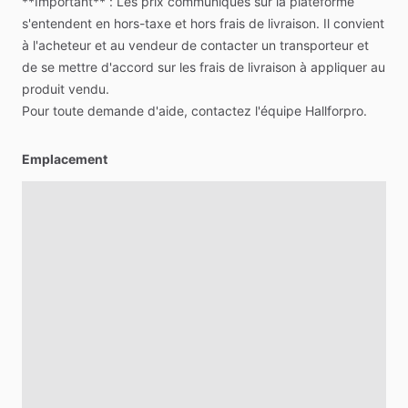
**Important**
:
Les
prix
communiqués
sur
la
plateforme
s'entendent
en
hors-taxe
et
hors
frais
de
livraison.
Il
convient
à
l'acheteur
et
au
vendeur
de
contacter
un
transporteur
et
de
se
mettre
d'accord
sur
les
frais
de
livraison
à
appliquer
au
produit
vendu.
Pour
toute
demande
d'aide,
contactez
l'équipe
Hallforpro.
Emplacement