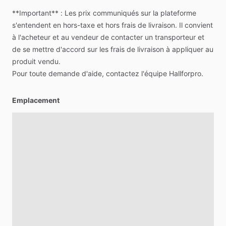
**Important**
:
Les
prix
communiqués
sur
la
plateforme
s'entendent
en
hors-taxe
et
hors
frais
de
livraison.
Il
convient
à
l'acheteur
et
au
vendeur
de
contacter
un
transporteur
et
de
se
mettre
d'accord
sur
les
frais
de
livraison
à
appliquer
au
produit
vendu.
Pour
toute
demande
d'aide,
contactez
l'équipe
Hallforpro.
Emplacement