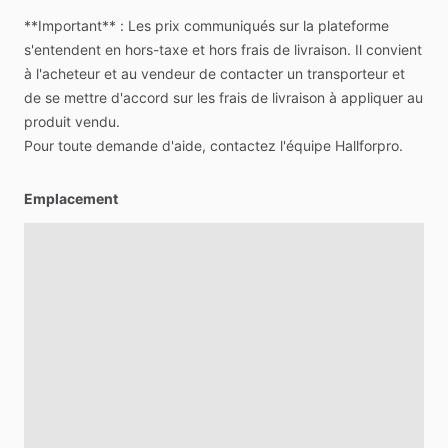
**Important**
:
Les
prix
communiqués
sur
la
plateforme
s'entendent
en
hors-taxe
et
hors
frais
de
livraison.
Il
convient
à
l'acheteur
et
au
vendeur
de
contacter
un
transporteur
et
de
se
mettre
d'accord
sur
les
frais
de
livraison
à
appliquer
au
produit
vendu.
Pour
toute
demande
d'aide,
contactez
l'équipe
Hallforpro.
Emplacement