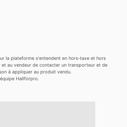
ur
la
plateforme
s'entendent
en
hors-taxe
et
hors
r
et
au
vendeur
de
contacter
un
transporteur
et
de
ison
à
appliquer
au
produit
vendu.
'équipe
Hallforpro.