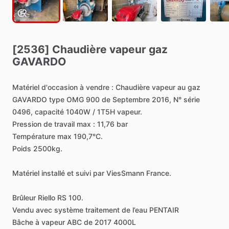
[2536]
Chaudière
vapeur
gaz
GAVARDO
Matériel
d'occasion
à
vendre
:
Chaudière
vapeur
au
gaz
GAVARDO
type
OMG
900
de
Septembre
2016,
N°
série
0496,
capacité
1040W
​/​
1T5H
vapeur.
Pression
de
travail
max
:
11,76
bar
Température
max
190,7°C.
Poids
2500kg.
Matériel
installé
et
suivi
par
ViesSmann
France.
Brûleur
Riello
RS
100.
Vendu
avec
système
traitement
de
l’eau
PENTAIR
Bâche
à
vapeur
ABC
de
2017
4000L