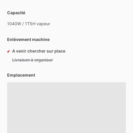
Capacité
1040W
​/​
1T5H
vapeur
Enlèvement machine
A venir chercher sur place
Livraison à organiser
Emplacement