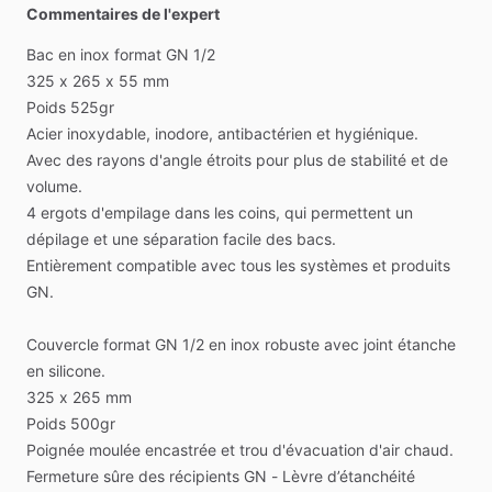
Commentaires de l'expert
Bac
en
inox
format
GN
1
​/​
2
325
x
265
x
55
mm
Poids
525gr
Acier
inoxydable,
inodore,
antibactérien
et
hygiénique.
Avec
des
rayons
d'angle
étroits
pour
plus
de
stabilité
et
de
volume.
4
ergots
d'empilage
dans
les
coins,
qui
permettent
un
dépilage
et
une
séparation
facile
des
bacs.
Entièrement
compatible
avec
tous
les
systèmes
et
produits
GN.
Couvercle
format
GN
1
​/​
2
en
inox
robuste
avec
joint
étanche
en
silicone.
325
x
265
mm
Poids
500gr
Poignée
moulée
encastrée
et
trou
d'évacuation
d'air
chaud.
Fermeture
sûre
des
récipients
GN
-
Lèvre
d’étanchéité